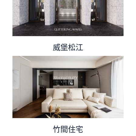
威堡松江
竹間住宅