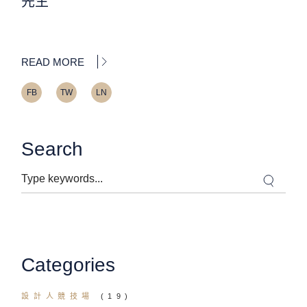
先生
READ MORE
FB
TW
LN
Search
Search
Categories
設計人競技場
(19)