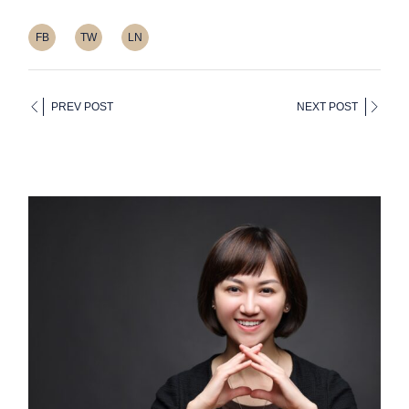
FB
TW
LN
PREV POST
NEXT POST