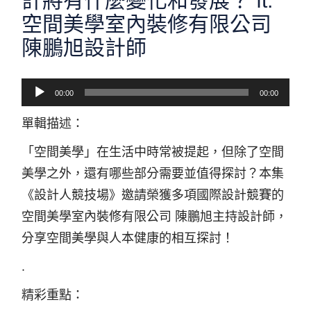
計將有什麼變化和發展？ ft.
空間美學室內裝修有限公司
陳鵬旭設計師
音
00:00
00:00
訊
單輯描述：
播
「空間美學」在生活中時常被提起，但除了空間
放
美學之外，還有哪些部分需要並值得探討？本集
器
《設計人競技場》邀請榮獲多項國際設計競賽的
空間美學室內裝修有限公司 陳鵬旭主持設計師，
分享空間美學與人本健康的相互探討！
.
精彩重點：