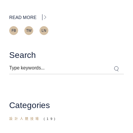
READ MORE
FB
TW
LN
Search
Search
Categories
設計人競技場
(19)