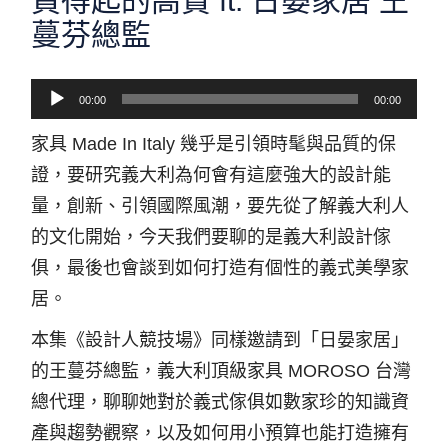
買得起的高貴 ft. 日晏家居 王
蔓芬總監
音
00:00
00:00
訊
家具 Made In Italy 幾乎是引領時髦與品質的保
播
證，要研究義大利為何會有這麼強大的設計能
放
量，創新、引領國際風潮，要先從了解義大利人
器
的文化開始，今天我們要聊的是義大利設計傢
俱，最後也會談到如何打造有個性的義式美學家
居。
本集《設計人競技場》同樣邀請到「日晏家居」
的王蔓芬總監，義大利頂級家具 MOROSO 台灣
總代理，聊聊她對於義式傢俱如數家珍的知識資
產與趨勢觀察，以及如何用小預算也能打造擁有