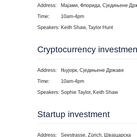
Address:
Мајами, Флорида, Сједињене Др
Time:
10am-4pm
Speakers:
Keith Shaw, Taylor Hunt
Cryptocurrency investmen
Address:
Њујорк, Сједињене Државе
Time:
10am-4pm
Speakers:
Sophie Taylor, Keith Shaw
Startup investment
Address:
Seestrasse, Zürich, Швајцарска