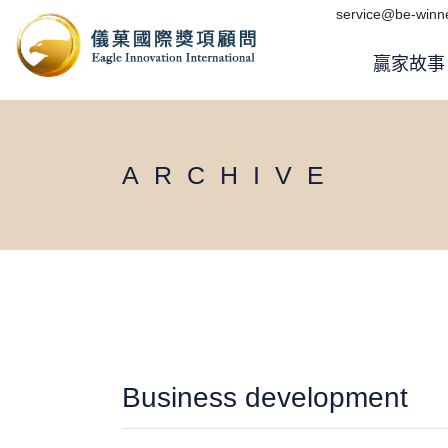
Skip
service@be-winne
to
the
content
贏家故事
ARCHIVE
Business development