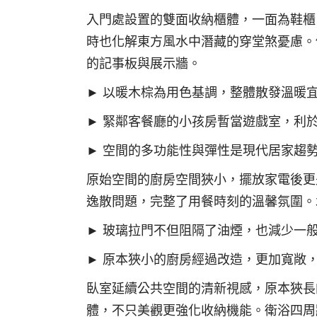
入門處設置的雙面收納櫃體，一面為鞋櫃
時也化解東方風水中潛藏的穿堂煞憂慮。
的記事板與展示牆。
► 以暖木棕為用色基調，整體散發溫暖
► 緊鄰客餐廳的小孩房暫當遊戲室，利
► 空間的多功能性與彈性是現代居家趨
原始空間的廚房空間狹小，擺放家電後更
逸散問題，完整了用餐時刻的溫馨氛圍。
► 玻璃拉門不但阻隔了油煙，也減少一
► 原本狹小的廚房經過改造，更加寬敞
臥室延續公共空間的清新視感，原本狹長
體，不只美觀更強化收納機能。衛浴四周