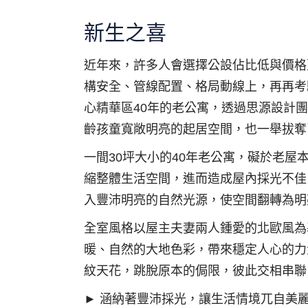
新生之喜
近年來，許多人會選擇公設佔比低與價格
構安全、管線配置、格局動線上，再再考
心精華區40年的老公寓，透過思源設計
齡孩童寬敞明亮的起居空間，也一舉拔奪
一間30坪大小的40年老公寓，礙於老
縮整體生活空間，進而造成屋內採光不佳
入豐沛明亮的自然光源，使空間翻轉為明
全室風格以屋主夫妻兩人鍾愛的北歐風為基底
暖、自然的大地色彩，帶來穩定人心的力
紋天花，跳脫原本的侷限，彼此交相串聯
► 涵納著豐沛採光，讓生活情境兀自美