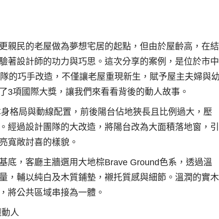
更親民的老屋做為夢想宅居的起點，但由於屋齡高，在結
驗著設計師的功力與巧思。這次分享的案例，是位於市中
團隊的巧手改造，不僅讓老屋重現新生，賦予屋主夫婦與
了3項國際大獎，讓我們來看看背後的動人故事。
屋本身格局與動線配置，前後陽台佔地狹長且比例過大，壓
。經過設計團隊的大改造，將陽台改為大面積落地窗，引
亮寬敞討喜的樣貌。
，客廳主牆選用大地棕Brave Ground色系，透過溫
量，輔以純白及木質鋪墊，襯托質感與細節。溫潤的實木
，將公共區域串接為一體。
麗動人