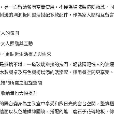
，另一面留給餐廚空間使用，不僅為場域製造隱蔽感，同
側邊的洞洞板則靈活搭配多款配件，作為家人間相互留言
宜人的氛圍
於大人照護與互動
勢，更貼近生活模式與需求
是擁擠不堪，一道玻璃拼接的拉門，輕鬆隔絕惱人的油煙
木製餐桌及亮色餐椅增添的活潑感，讓用餐空間更享受。
般推門所需之迴旋空間
，收納量也大幅提升
的陽台變身為主臥室中享受和煦日光的窗台空間，整排櫃
牆面以灰色地鐵磚圍繞，搭配的進口磨石子花磚地板，傳