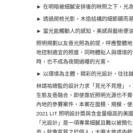
► 在明暗被細膩安排後的映照之下，光
► 透過爬梳光影，木造結構的細節顯而
► 當光能觸動人的感知，美感與藝術便
照明規劃以友善光照為前提，呼應整體地
地控制適宜的照度，同時體貼人與環境的
時，也不成為夜間過曝的光害。
► 以環境為主體，精彩的光設計，往往
林靖祐總監的設計力求「見光不見燈」，
生態友善融合，即使靠近照明光源也不覺
內地的參賽案件，本案在面積、規模、使
2021 LIT 照明設計獎與含金量極高的
「光設計」是一項專業細膩且難以被簡化
市，就像氣質之於個人，大鳴大放或內斂