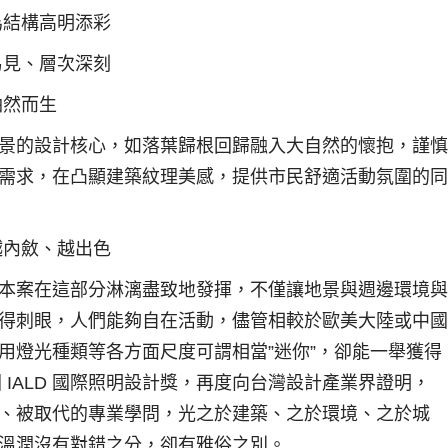
為結構高明添彩
易見、層次深刻
油然而生
景的設計核心，如落葉歸根回歸融入大自然的懷抱，謹慎
需求，在凸顯建築紋理美感，提供市民舒適活動氛圍的同
越內斂、越出色
本案在這部分淋漓盡致地發揮，不僅讓地景與週邊環境與
得刺眼，人們能夠自在活動，儘管相較於歐美大陸或中國
用燈光種類等各方面尺度可謂相當”迷你”，卻能一舉獲得
美國 IALD 國際照明設計獎，再度向台灣設計產業界證明，
、被取代的專業學問，光之於建築、之於環境、之於城
溫潤沒有對錯之分，卻有雅俗之別。