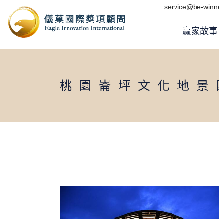
Skip
service@be-winne
to
the
content
贏家故事
桃園崙坪文化地景