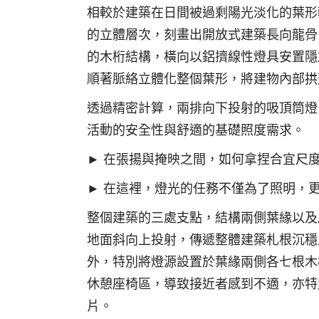
相較於建築在日間被過剩陽光淡化的葉形
的立體層次，刻畫出開放式建築長向龍骨
的木桁結構，橫向以鋁擠線性燈具安置隱
順著脈絡立體化整個葉形，將建物內部拱
透過精密計算，兩排向下投射的吸頂筒燈
活動的安全性與舒適的基礎照度需求。
► 在張揚與掩映之間，如何拿捏合宜尺
► 在這裡，燈光的任務不僅為了照明，
整個建築的三處支點，結構兩側葉緣以及
地面斜向上投射，傳遞整體建築札根沉穩
外，特別將燈源設置於葉緣兩側各七根木
休憩座椅區，導致接近者感到不適，亦特
片。