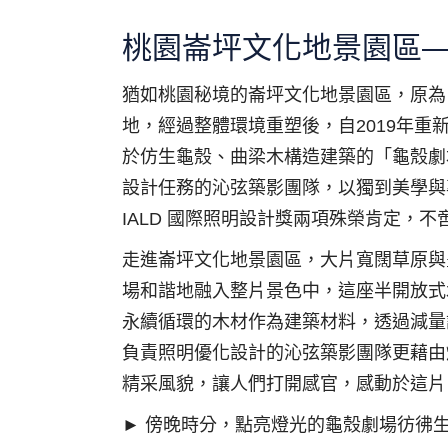
桃園崙坪文化地景園區
猶如桃園秘境的崙坪文化地景園區，原為
地，經過整體環境重塑後，自2019年
於仿生龜殼、曲梁木構造建築的「龜殼劇
設計任務的沁弦築影團隊，以獨到美學與專業
IALD 國際照明設計獎兩項殊榮肯定，
走進崙坪文化地景園區，大片寬闊草原與
場和諧地融入整片景色中，這座半開放式
永續循環的木材作為建築材料，透過減量
負責照明優化設計的沁弦築影團隊更藉由
精采風貌，讓人們打開感官，感動於這片
► 傍晚時分，點亮燈光的龜殼劇場彷彿