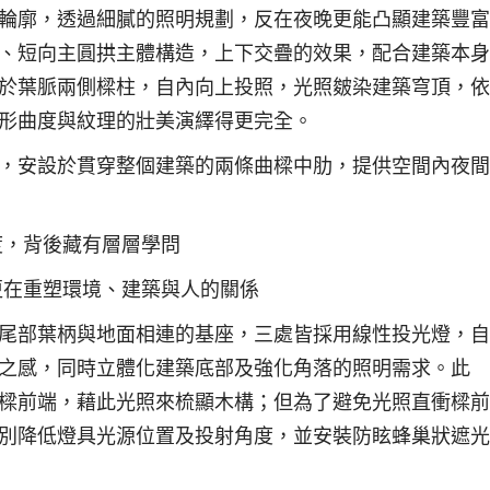
輪廓，透過細膩的照明規劃，反在夜晚更能凸顯建築豐富
、短向主圓拱主體構造，上下交疊的效果，配合建築本身
於葉脈兩側樑柱，自內向上投照，光照皴染建築穹頂，依
形曲度與紋理的壯美演繹得更完全。
，安設於貫穿整個建築的兩條曲樑中肋，提供空間內夜間
度，背後藏有層層學問
更在重塑環境、建築與人的關係
尾部葉柄與地面相連的基座，三處皆採用線性投光燈，自
之感，同時立體化建築底部及強化角落的照明需求。此
樑前端，藉此光照來梳顯木構；但為了避免光照直衝樑前
別降低燈具光源位置及投射角度，並安裝防眩蜂巢狀遮光