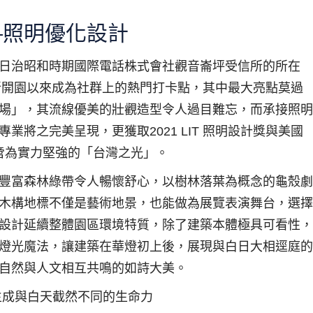
—照明優化設計
日治昭和時期國際電話株式會社觀音崙坪受信所的所在
重新開園以來成為社群上的熱門打卡點，其中最大亮點莫過
場」，其流線優美的壯觀造型令人過目難忘，而承接照明
將之完美呈現，更獲取2021 LIT 照明設計獎與美國
不啻為實力堅強的「台灣之光」。
豐富森林綠帶令人暢懷舒心，以樹林落葉為概念的龜殼劇
木構地標不僅是藝術地景，也能做為展覽表演舞台，選擇
設計延續整體園區環境特質，除了建築本體極具可看性，
燈光魔法，讓建築在華燈初上後，展現與白日大相逕庭的
自然與人文相互共鳴的如詩大美。
生成與白天截然不同的生命力