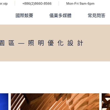
r.vip
+886(2)8660-8566
Mon-Fri 9am-6pm
國際競賽
儀菓多媒體
常見問答
Podcast 設計人競技場
園區—照明優化設計
i IMPACT 電子雜誌